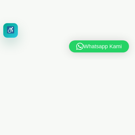
Whatsapp Kami
MAN 6 JAKARTA TIMUR
Jl. MAN 6 RT.10/RW.4, Kel. Dukuh, Kec. Kramat Jati,