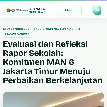
SSO MAN 6
SS
Menu
Madrasah Maju | Bermutu | Mendunia
Lewati
ke
12 DESEMBER 2024
PENULIS: ADMIN6
26,147 DILIHAT
konten
UNCATEGORIZED
Evaluasi dan Refleksi
Rapor Sekolah:
Komitmen MAN 6
Jakarta Timur Menuju
Perbaikan Berkelanjutan