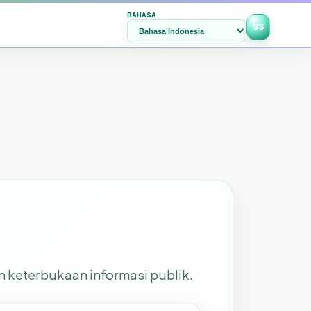
BAHASA
SS
n keterbukaan informasi publik.