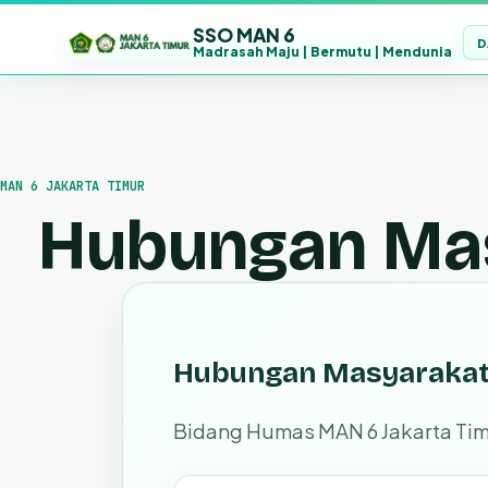
SSO MAN 6
D
Madrasah Maju | Bermutu | Mendunia
Lewati
ke
konten
MAN 6 JAKARTA TIMUR
Hubungan Ma
Hubungan Masyaraka
Bidang Humas MAN 6 Jakarta Timu