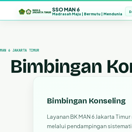
SSO MAN 6
D
Madrasah Maju | Bermutu | Mendunia
Lewati
ke
konten
MAN 6 JAKARTA TIMUR
Bimbingan Ko
Bimbingan Konseling
Layanan BK MAN 6 Jakarta Timur 
melalui pendampingan sistematis