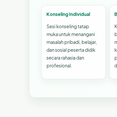
Konseling Individual
Sesi konseling tatap
K
muka untuk menangani
b
masalah pribadi, belajar,
dan sosial peserta didik
k
secara rahasia dan
p
profesional.
d