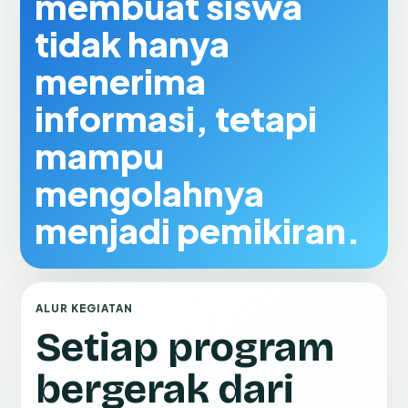
membuat siswa
tidak hanya
menerima
informasi, tetapi
mampu
mengolahnya
menjadi pemikiran.
ALUR KEGIATAN
Setiap program
bergerak dari