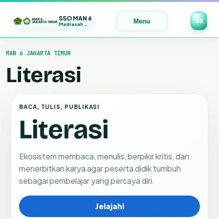
SSO MAN 6
SS
Menu
Madrasah Maju | Bermutu | Mendunia
Lewati
MAN 6 JAKARTA TIMUR
ke
konten
Literasi
BACA, TULIS, PUBLIKASI
Literasi
Ekosistem membaca, menulis, berpikir kritis, dan
menerbitkan karya agar peserta didik tumbuh
sebagai pembelajar yang percaya diri.
Jelajahi