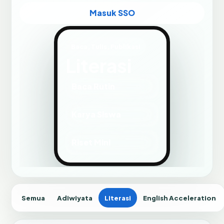
Masuk SSO
Baca, Tulis, Publikasi
Literasi
Baca Rutin
Karya Siswa
Riset Mini
Semua
Adiwiyata
Literasi
English Acceleration