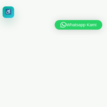
Whatsapp Kami
MAN 6 JAKARTA TIMUR
Jl. MAN 6 RT.10/RW.4, Kel. Dukuh, Kec. Kramat Jati,
Jakarta Timur 13550
021-8404248
Telp
/
085175461613
Whatsapp