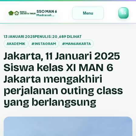
SSO MAN 6
SS
Menu
Madrasah Maju | Bermutu | Mendunia
Lewati
ke
13 JANUARI 2025
PENULIS:
20,689 DILIHAT
konten
AKADEMIK
#INSTAGRAM
#MAN6JAKARTA
Jakarta, 11 Januari 2025
Siswa kelas XI MAN 6
Jakarta mengakhiri
perjalanan outing class
yang berlangsung