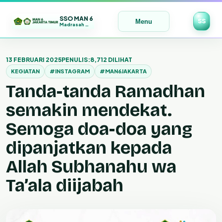
SSO MAN 6
SS
Menu
Madrasah Maju | Bermutu | Mendunia
Lewati
ke
13 FEBRUARI 2025
PENULIS:
8,712 DILIHAT
konten
KEGIATAN
#INSTAGRAM
#MAN6JAKARTA
Tanda-tanda Ramadhan
semakin mendekat.
Semoga doa-doa yang
dipanjatkan kepada
Allah Subhanahu wa
Ta’ala diijabah