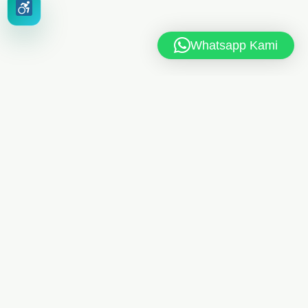
Whatsapp Kami
MAN 6 JAKARTA TIMUR
Jl. MAN 6 RT.10/RW.4, Kel. Dukuh, Kec. Kramat Jati,
Jakarta Timur 13550
021-8404248
Telp
/
085175461613
Whatsapp
man6jkt@kemenag.go.id