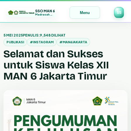
SSO MAN 6
SS
Menu
Madrasah Maju | Bermutu | Mendunia
Lewati
ke
5 MEI 2025
PENULIS:
9,548 DILIHAT
konten
PUBLIKASI
#INSTAGRAM
#MAN6JAKARTA
Selamat dan Sukses
untuk Siswa Kelas XII
MAN 6 Jakarta Timur