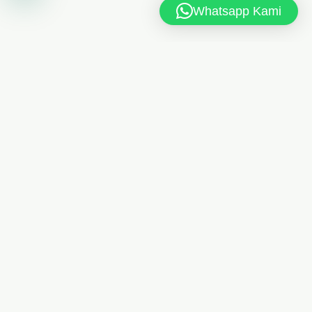
Whatsapp Kami
MAN 6 JAKARTA TIMUR
Jl. MAN 6 RT.10/RW.4, Kel. Dukuh, Kec. Kramat Jati,
Jakarta Timur 13550
021-8404248
Telp
/
085175461613
Whatsapp
man6jkt@kemenag.go.id
Senin - Jumat, 08.00 - 15.00 WIB
PRANALA LUAR