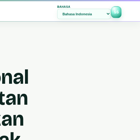
BAHASA
SS
nal
tan
kan
rak