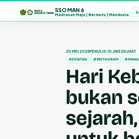
SSO MAN 6
D
Madrasah Maju | Bermutu | Mendunia
Lewati
ke
konten
20 MEI 2025
PENULIS:
10,583 DILIHAT
KEGIATAN
#INSTAGRAM
#MAN6
Hari Ke
bukan s
sejarah
untuk b