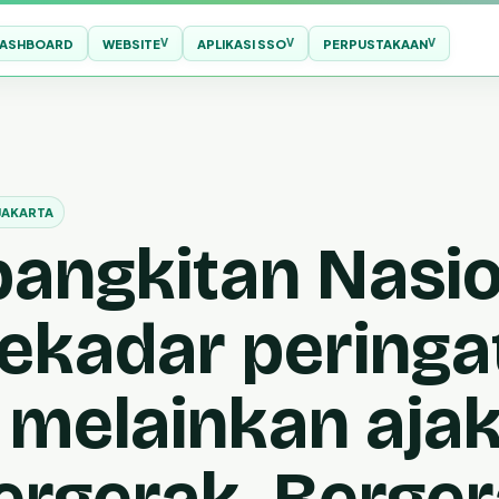
ASHBOARD
WEBSITE
APLIKASI SSO
PERPUSTAKAAN
JAKARTA
bangkitan Nasio
ekadar peringa
, melainkan aja
ergerak. Berge