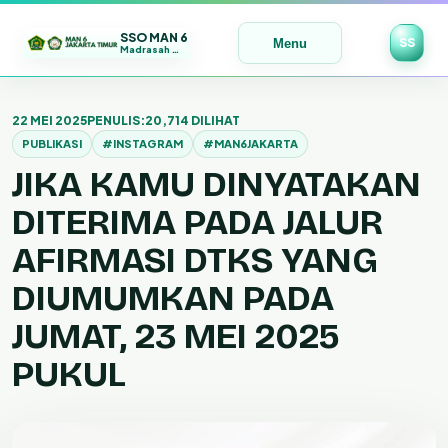
SSO MAN 6
SS
Menu
Madrasah Maju | Bermutu | Mendunia
Lewati
ke
22 MEI 2025
PENULIS:
20,714 DILIHAT
konten
PUBLIKASI
#INSTAGRAM
#MAN6JAKARTA
JIKA KAMU DINYATAKAN
DITERIMA PADA JALUR
AFIRMASI DTKS YANG
DIUMUMKAN PADA
JUMAT, 23 MEI 2025
PUKUL