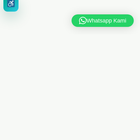
Whatsapp Kami
MAN 6 JAKARTA TIMUR
Jl. MAN 6 RT.10/RW.4, Kel. Dukuh, Kec. Kramat Jati,
Jakarta Timur 13550
021-8404248
Telp
/
085175461613
Whatsapp
man6jkt@kemenag.go.id