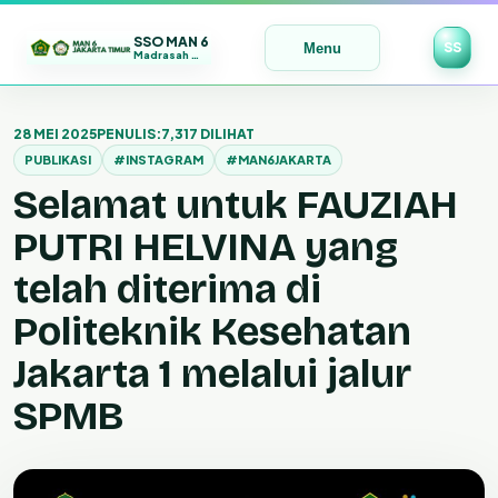
SSO MAN 6
SS
Menu
Madrasah Maju | Bermutu | Mendunia
Lewati
ke
28 MEI 2025
PENULIS:
7,317 DILIHAT
konten
PUBLIKASI
#INSTAGRAM
#MAN6JAKARTA
Selamat untuk FAUZIAH
PUTRI HELVINA yang
telah diterima di
Politeknik Kesehatan
Jakarta 1 melalui jalur
SPMB