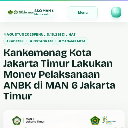
SSO MAN 6
SS
Menu
Madrasah Maju | Bermutu | Mendunia
Lewati
ke
4 AGUSTUS 2025
PENULIS:
15,281 DILIHAT
konten
AKADEMIK
#INSTAGRAM
#MAN6JAKARTA
Kankemenag Kota
Jakarta Timur Lakukan
Monev Pelaksanaan
ANBK di MAN 6 Jakarta
Timur