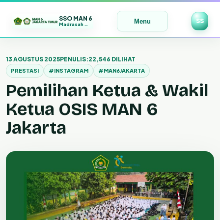
SSO MAN 6
SS
Menu
Madrasah Maju | Bermutu | Mendunia
Lewati
ke
13 AGUSTUS 2025
PENULIS:
22,546 DILIHAT
konten
PRESTASI
#INSTAGRAM
#MAN6JAKARTA
Pemilihan Ketua & Wakil
Ketua OSIS MAN 6
Jakarta