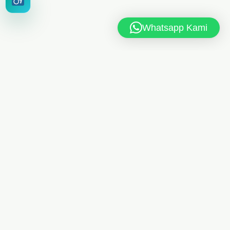
Whatsapp Kami
MAN 6 JAKARTA TIMUR
Jl. MAN 6 RT.10/RW.4, Kel. Dukuh, Kec. Kramat Jati,
Jakarta Timur 13550
021-8404248
Telp
/
085175461613
Whatsapp
man6jkt@kemenag.go.id
Senin - Jumat, 08.00 - 15.00 WIB