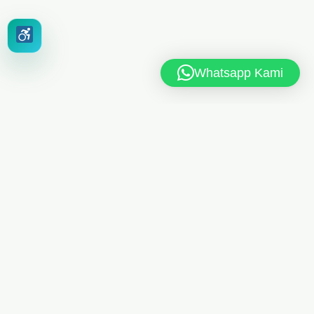
Whatsapp Kami
MAN 6 JAKARTA TIMUR
Jl. MAN 6 RT.10/RW.4, Kel. Dukuh, Kec. Kramat Jati,
Jakarta Timur 13550
021-8404248
Telp
/
085175461613
Whatsapp