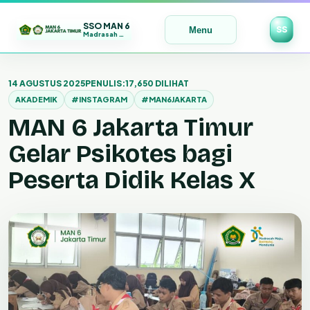
SSO MAN 6
SS
Menu
Madrasah Maju | Bermutu | Mendunia
Lewati
ke
14 AGUSTUS 2025
PENULIS:
17,650 DILIHAT
konten
AKADEMIK
#INSTAGRAM
#MAN6JAKARTA
MAN 6 Jakarta Timur
Gelar Psikotes bagi
Peserta Didik Kelas X