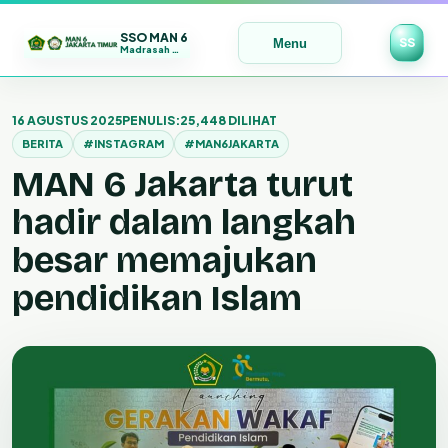
SSO MAN 6
SS
Menu
Madrasah Maju | Bermutu | Mendunia
Lewati
ke
16 AGUSTUS 2025
PENULIS:
25,448 DILIHAT
konten
BERITA
#INSTAGRAM
#MAN6JAKARTA
MAN 6 Jakarta turut
hadir dalam langkah
besar memajukan
pendidikan Islam