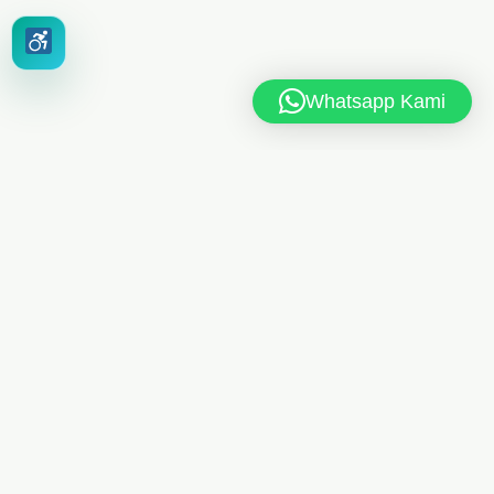
Whatsapp Kami
MAN 6 JAKARTA TIMUR
Jl. MAN 6 RT.10/RW.4, Kel. Dukuh, Kec. Kramat Jati,
Jakarta Timur 13550
021-8404248
Telp
/
085175461613
Whatsapp