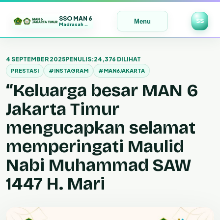
SSO MAN 6
SS
Menu
Madrasah Maju | Bermutu | Mendunia
Lewati
ke
4 SEPTEMBER 2025
PENULIS:
24,376 DILIHAT
konten
PRESTASI
#INSTAGRAM
#MAN6JAKARTA
“Keluarga besar MAN 6
Jakarta Timur
mengucapkan selamat
memperingati Maulid
Nabi Muhammad SAW
1447 H. Mari