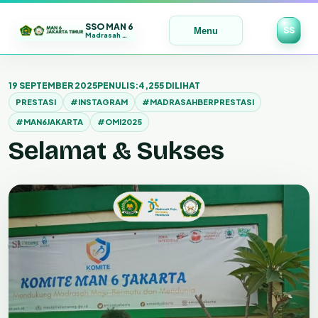
SSO MAN 6
SS
Menu
Madrasah Maju | Bermutu | Mendunia
Lewati
ke
19 SEPTEMBER 2025
PENULIS:
4,255 DILIHAT
konten
PRESTASI
#INSTAGRAM
#MADRASAHBERPRESTASI
#MAN6JAKARTA
#OMI2025
Selamat & Sukses