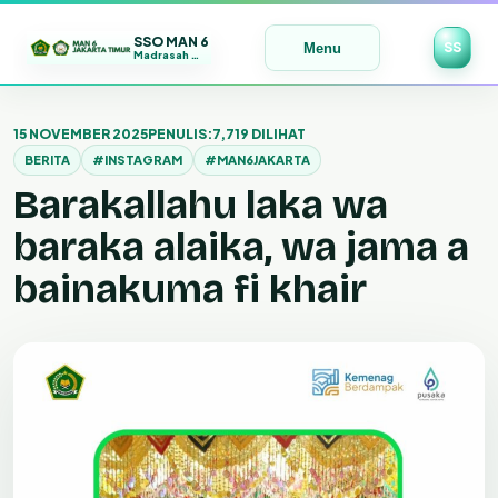
SSO MAN 6
SS
Menu
Madrasah Maju | Bermutu | Mendunia
Lewati
ke
15 NOVEMBER 2025
PENULIS:
7,719 DILIHAT
konten
BERITA
#INSTAGRAM
#MAN6JAKARTA
Barakallahu laka wa
baraka alaika, wa jama a
bainakuma fi khair