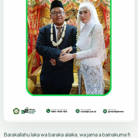
Barakallahu laka wa baraka alaika, wa jama a bainakuma fi