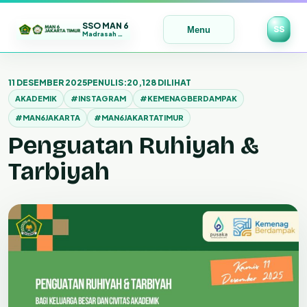
SSO MAN 6
SS
Menu
Madrasah Maju | Bermutu | Mendunia
Lewati
ke
11 DESEMBER 2025
PENULIS:
20,128 DILIHAT
konten
AKADEMIK
#INSTAGRAM
#KEMENAGBERDAMPAK
#MAN6JAKARTA
#MAN6JAKARTATIMUR
Penguatan Ruhiyah &
Tarbiyah