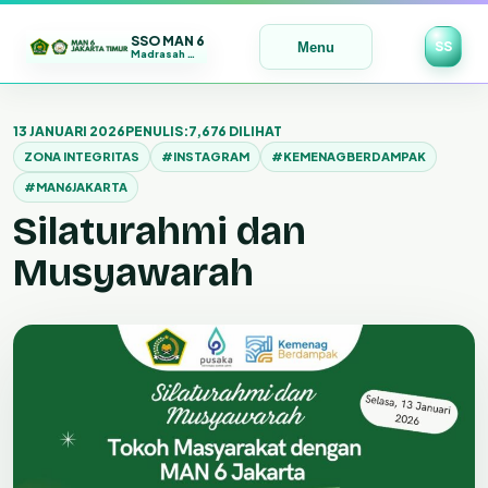
SSO MAN 6
SS
Menu
Madrasah Maju | Bermutu | Mendunia
Lewati
ke
13 JANUARI 2026
PENULIS:
7,676 DILIHAT
konten
ZONA INTEGRITAS
#INSTAGRAM
#KEMENAGBERDAMPAK
#MAN6JAKARTA
Silaturahmi dan
Musyawarah