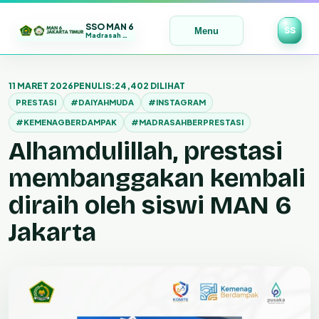
SSO MAN 6
SS
Menu
Madrasah Maju | Bermutu | Mendunia
Lewati
ke
11 MARET 2026
PENULIS:
24,402 DILIHAT
konten
PRESTASI
#DAIYAHMUDA
#INSTAGRAM
#KEMENAGBERDAMPAK
#MADRASAHBERPRESTASI
Alhamdulillah, prestasi
membanggakan kembali
diraih oleh siswi MAN 6
Jakarta