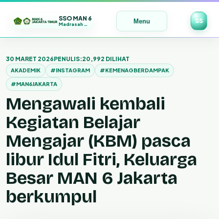
SSO MAN 6
SS
Menu
Madrasah Maju | Bermutu | Mendunia
Lewati
ke
30 MARET 2026
PENULIS:
20,992 DILIHAT
konten
AKADEMIK
#INSTAGRAM
#KEMENAGBERDAMPAK
#MAN6JAKARTA
Mengawali kembali
Kegiatan Belajar
Mengajar (KBM) pasca
libur Idul Fitri, Keluarga
Besar MAN 6 Jakarta
berkumpul