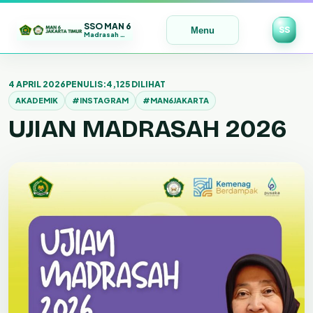
SSO MAN 6
SS
Menu
Madrasah Maju | Bermutu | Mendunia
Lewati
ke
4 APRIL 2026
PENULIS:
4,125 DILIHAT
konten
AKADEMIK
#INSTAGRAM
#MAN6JAKARTA
UJIAN MADRASAH 2026