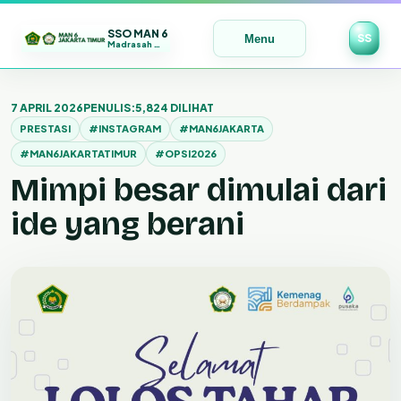
SSO MAN 6
SS
Menu
Madrasah Maju | Bermutu | Mendunia
Lewati
ke
7 APRIL 2026
PENULIS:
5,824 DILIHAT
konten
PRESTASI
#INSTAGRAM
#MAN6JAKARTA
#MAN6JAKARTATIMUR
#OPSI2026
Mimpi besar dimulai dari
ide yang berani