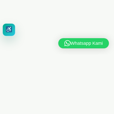
Whatsapp Kami
MAN 6 JAKARTA TIMUR
Jl. MAN 6 RT.10/RW.4, Kel. Dukuh, Kec. Kramat Jati,