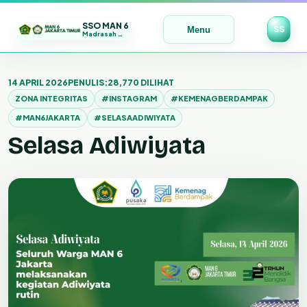
SSO MAN 6
SS
Menu
Madrasah Maju | Bermutu | Mendunia
Lewati
ke
14 APRIL 2026
PENULIS:
28,770 DILIHAT
konten
ZONA INTEGRITAS
#INSTAGRAM
#KEMENAGBERDAMPAK
#MAN6JAKARTA
#SELASAADIWIYATA
Selasa Adiwiyata