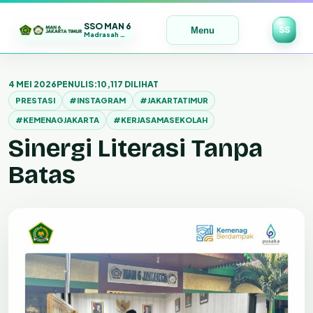
SSO MAN 6
SS
Menu
Madrasah Maju | Bermutu | Mendunia
Lewati
ke
4 MEI 2026
PENULIS:
10,117 DILIHAT
konten
PRESTASI
#INSTAGRAM
#JAKARTATIMUR
#KEMENAGJAKARTA
#KERJASAMASEKOLAH
Sinergi Literasi Tanpa
Batas