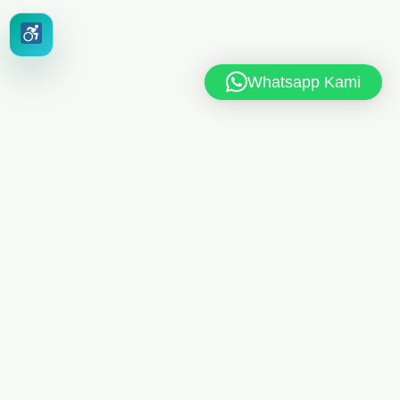
Whatsapp Kami
MAN 6 JAKARTA TIMUR
Jl. MAN 6 RT.10/RW.4, Kel. Dukuh, Kec. Kramat Jati,
Jakarta Timur 13550
021-8404248
Telp
/
085175461613
Whatsapp