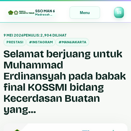
SSO MAN 6
SS
Menu
Madrasah Maju | Bermutu | Mendunia
Lewati
ke
9 MEI 2026
PENULIS:
2,904 DILIHAT
konten
PRESTASI
#INSTAGRAM
#MAN6JAKARTA
Selamat berjuang untuk
Muhammad
Erdinansyah pada babak
final KOSSMI bidang
Kecerdasan Buatan
yang…