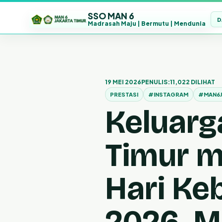
SSO MAN 6
D
Madrasah Maju | Bermutu | Mendunia
Lewati
ke
konten
19 MEI 2026
PENULIS:
11,022 DILIHAT
PRESTASI
#INSTAGRAM
#MAN6J
Keluarg
Timur 
Hari Ke
2026. 