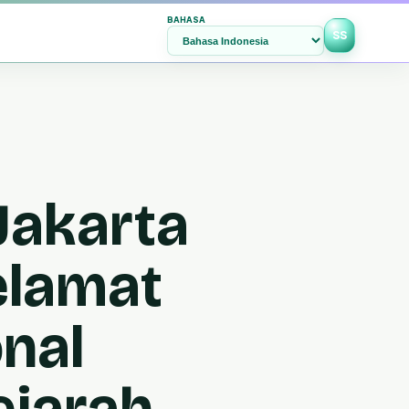
BAHASA
SS
Jakarta
elamat
nal
jarah