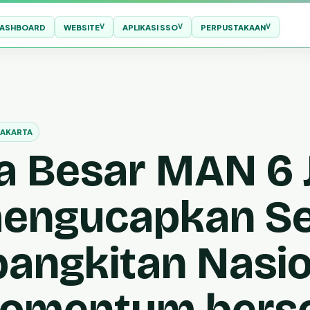
ASHBOARD
WEBSITE
APLIKASI SSO
PERPUSTAKAAN
AKARTA
a Besar MAN 6 
mengucapkan S
bangkitan Nasio
Momentum berse