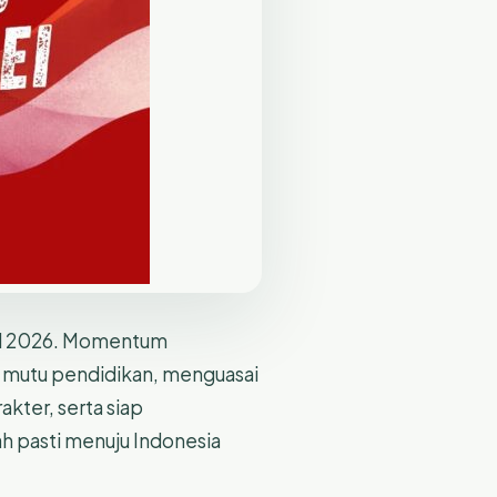
nal 2026. Momentum
n mutu pendidikan, menguasai
kter, serta siap
h pasti menuju Indonesia