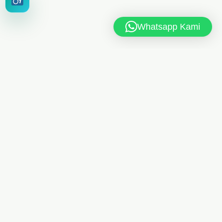
Whatsapp Kami
MAN 6 JAKARTA TIMUR
Jl. MAN 6 RT.10/RW.4, Kel. Dukuh, Kec. Kramat Jati,
Jakarta Timur 13550
021-8404248
Telp
/
085175461613
Whatsapp
man6jkt@kemenag.go.id
Senin - Jumat, 08.00 - 15.00 WIB