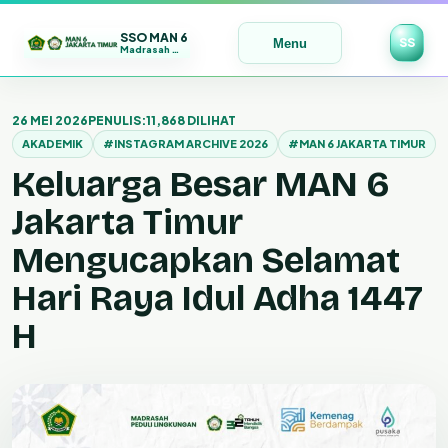
SSO MAN 6
SS
Menu
Madrasah Maju | Bermutu | Mendunia
Lewati
ke
26 MEI 2026
PENULIS:
11,868 DILIHAT
konten
AKADEMIK
#INSTAGRAM ARCHIVE 2026
#MAN 6 JAKARTA TIMUR
Keluarga Besar MAN 6
Jakarta Timur
Mengucapkan Selamat
Hari Raya Idul Adha 1447
H