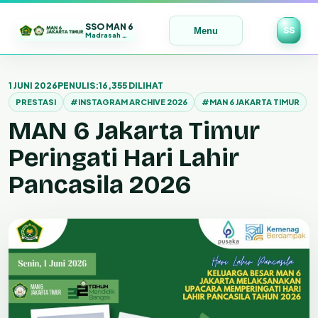
SSO MAN 6
SS
Menu
Madrasah Maju | Bermutu | Mendunia
Lewati
ke
1 JUNI 2026
PENULIS:
16,355 DILIHAT
konten
PRESTASI
#INSTAGRAM ARCHIVE 2026
#MAN 6 JAKARTA TIMUR
MAN 6 Jakarta Timur
Peringati Hari Lahir
Pancasila 2026