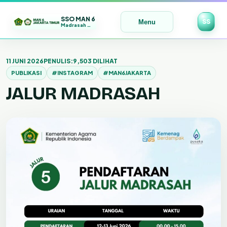
SSO MAN 6
SS
Menu
Madrasah Maju | Bermutu | Mendunia
Lewati
ke
11 JUNI 2026
PENULIS:
9,503 DILIHAT
konten
PUBLIKASI
#INSTAGRAM
#MAN6JAKARTA
JALUR MADRASAH