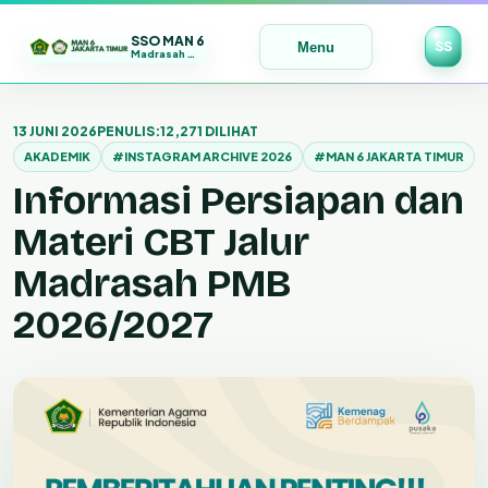
SSO MAN 6
SS
Menu
Madrasah Maju | Bermutu | Mendunia
Lewati
ke
13 JUNI 2026
PENULIS:
12,271 DILIHAT
konten
AKADEMIK
#INSTAGRAM ARCHIVE 2026
#MAN 6 JAKARTA TIMUR
Informasi Persiapan dan
Materi CBT Jalur
Madrasah PMB
2026/2027