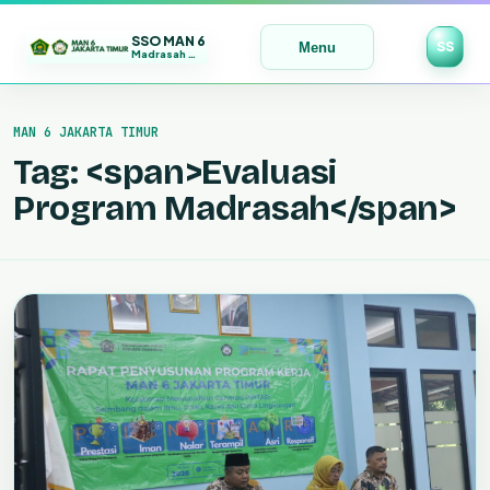
SSO MAN 6
SS
Menu
Madrasah Maju | Bermutu | Mendunia
Lewati
ke
MAN 6 JAKARTA TIMUR
konten
Tag: <span>Evaluasi
Program Madrasah</span>