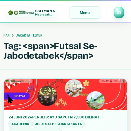
SSO MAN 6
SS
Menu
Madrasah Maju | Bermutu | Mendunia
Lewati
ke
MAN 6 JAKARTA TIMUR
konten
Tag: <span>Futsal Se-
Jabodetabek</span>
24 JUNI 2026
PENULIS: AYU SAPUTRI
9,500 DILIHAT
AKADEMIK
#FUTSAL PELAJAR JAKARTA