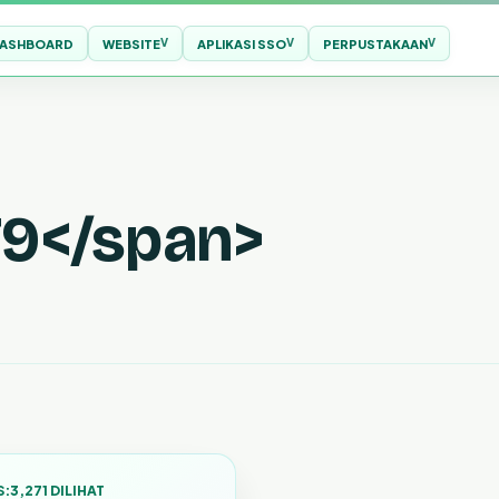
ASHBOARD
WEBSITE
APLIKASI SSO
PERPUSTAKAAN
79</span>
S:
3,271 DILIHAT