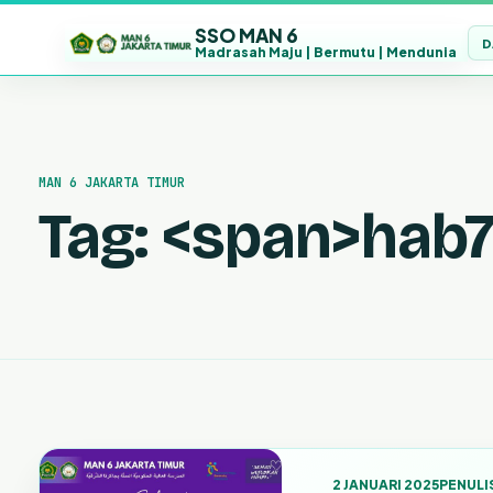
SSO MAN 6
D
Madrasah Maju | Bermutu | Mendunia
Lewati
ke
konten
MAN 6 JAKARTA TIMUR
Tag: <span>hab
2 JANUARI 2025
PENULI