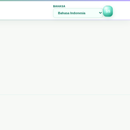
BAHASA
SS