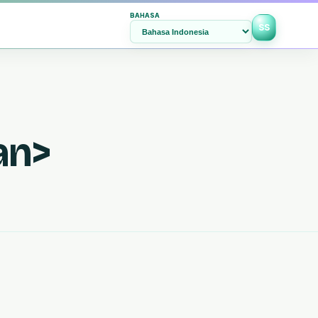
BAHASA
SS
an>