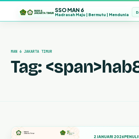
SSO MAN 6
D
Madrasah Maju | Bermutu | Mendunia
Lewati
ke
konten
MAN 6 JAKARTA TIMUR
Tag: <span>hab
2 JANUARI 2026
PENULI