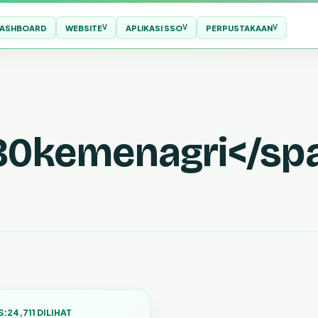
ASHBOARD
WEBSITE
APLIKASI SSO
PERPUSTAKAAN
80kemenagri</sp
S:
24,711 DILIHAT