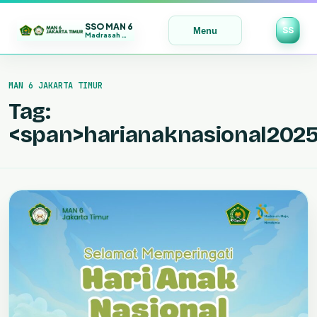
SSO MAN 6
SS
Menu
Madrasah Maju | Bermutu | Mendunia
Lewati
ke
MAN 6 JAKARTA TIMUR
konten
Tag:
<span>harianaknasional202