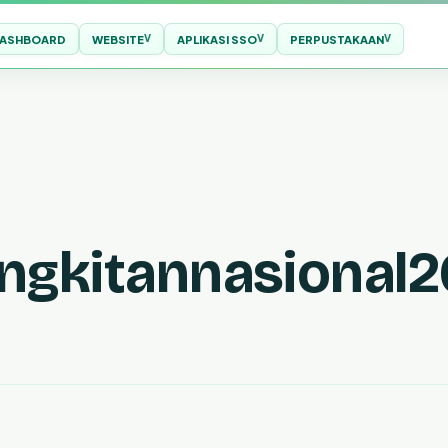
ASHBOARD
WEBSITE
APLIKASI SSO
PERPUSTAKAAN
ngkitannasional