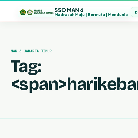
SSO MAN 6
D
Madrasah Maju | Bermutu | Mendunia
Lewati
ke
konten
MAN 6 JAKARTA TIMUR
Tag:
<span>harikeba