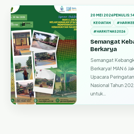
20 MEI 2026
PENULIS:
1
KEGIATAN
#HARIKE
#HARKITNAS2026
Semangat Keba
Berkarya
Semangat Kebangk
Berkarya! MAN 6 Ja
Upacara Peringatan
Nasional Tahun 20
untuk…