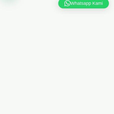
Whatsapp Kami
MAN 6 JAKARTA TIMUR
Jl. MAN 6 RT.10/RW.4, Kel. Dukuh, Kec. Kramat Jati,
Jakarta Timur 13550
021-8404248
Telp
/
085175461613
Whatsapp
man6jkt@kemenag.go.id
Senin - Jumat, 08.00 - 15.00 WIB
PRANALA LUAR