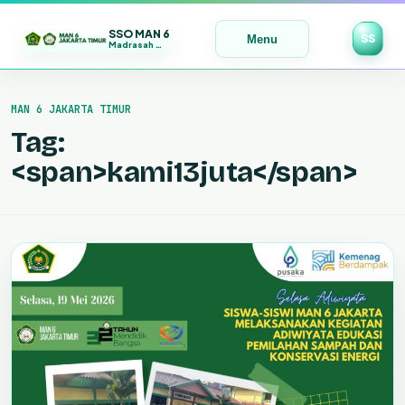
SSO MAN 6
SS
Menu
Madrasah Maju | Bermutu | Mendunia
Lewati
ke
MAN 6 JAKARTA TIMUR
konten
Tag:
<span>kami13juta</span>