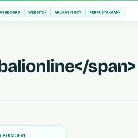
ASHBOARD
WEBSITE
APLIKASI SSO
PERPUSTAKAAN
balionline</span>
0,965 DILIHAT