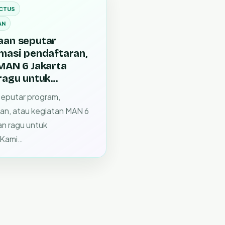
CTUS
AN
aan seputar
masi pendaftaran,
MAN 6 Jakarta
 ragu untuk…
eputar program,
ran, atau kegiatan MAN 6
an ragu untuk
 Kami…