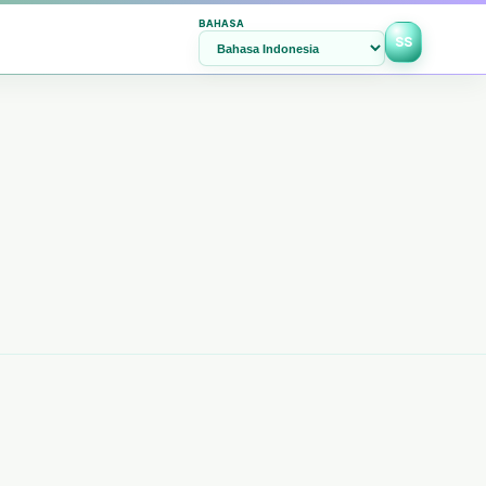
BAHASA
SS