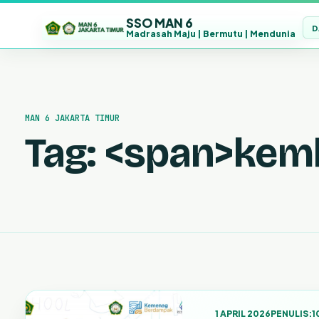
SSO MAN 6
D
Madrasah Maju | Bermutu | Mendunia
Lewati
ke
konten
MAN 6 JAKARTA TIMUR
Tag: <span>kem
1 APRIL 2026
PENULIS:
1