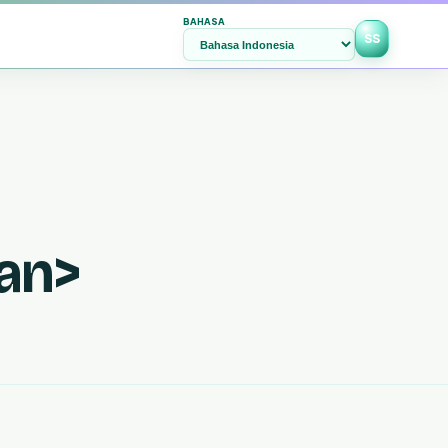
BAHASA
SS
an>