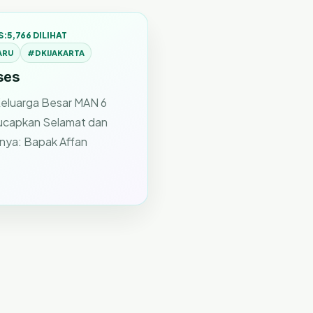
S:
5,766 DILIHAT
ARU
#DKIJAKARTA
ses
eluarga Besar MAN 6
ucapkan Selamat dan
knya: Bapak Affan