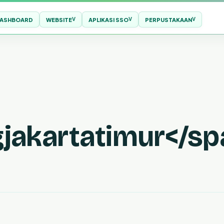
ASHBOARD
WEBSITE
APLIKASI SSO
PERPUSTAKAAN
akartatimur</sp