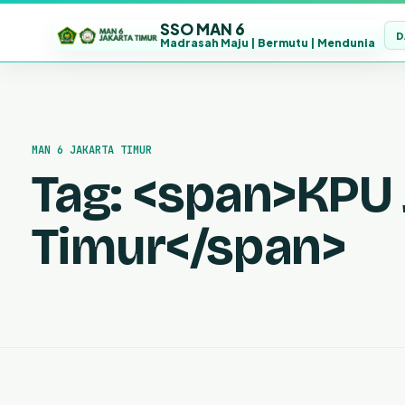
SSO MAN 6
D
Madrasah Maju | Bermutu | Mendunia
Lewati
ke
konten
MAN 6 JAKARTA TIMUR
Tag: <span>KPU 
Timur</span>