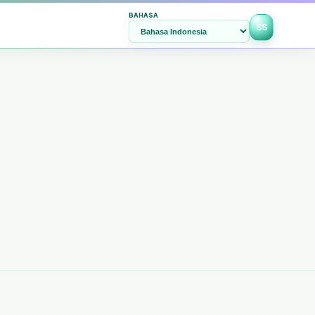
BAHASA
SS