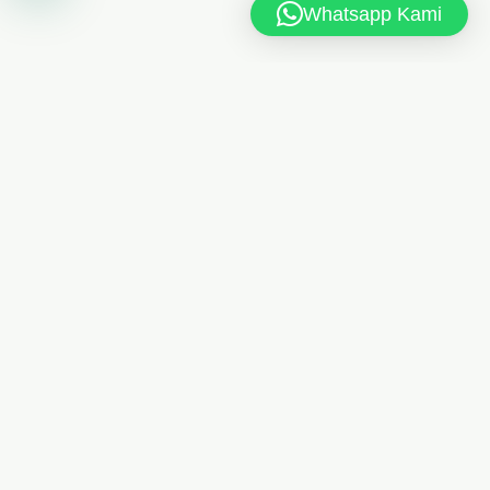
Whatsapp Kami
MAN 6 JAKARTA TIMUR
Jl. MAN 6 RT.10/RW.4, Kel. Dukuh, Kec. Kramat Jati,
Jakarta Timur 13550
021-8404248
Telp
/
085175461613
Whatsapp
man6jkt@kemenag.go.id
Senin - Jumat, 08.00 - 15.00 WIB
PRANALA LUAR