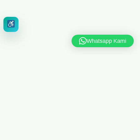
Whatsapp Kami
MAN 6 JAKARTA TIMUR
Jl. MAN 6 RT.10/RW.4, Kel. Dukuh, Kec. Kramat Jati,
Jakarta Timur 13550
021-8404248
Telp
/
085175461613
Whatsapp