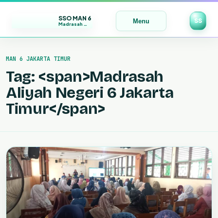
SSO MAN 6
SS
Menu
Madrasah Maju | Bermutu | Mendunia
Lewati
ke
MAN 6 JAKARTA TIMUR
konten
Tag: <span>Madrasah
Aliyah Negeri 6 Jakarta
Timur</span>