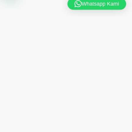
Whatsapp Kami
MAN 6 JAKARTA TIMUR
Jl. MAN 6 RT.10/RW.4, Kel. Dukuh, Kec. Kramat Jati,
Jakarta Timur 13550
021-8404248
Telp
/
085175461613
Whatsapp
man6jkt@kemenag.go.id
Senin - Jumat, 08.00 - 15.00 WIB
PRANALA LUAR