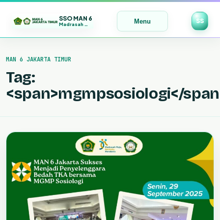
SSO MAN 6
SS
Menu
Madrasah Maju | Bermutu | Mendunia
Lewati
ke
MAN 6 JAKARTA TIMUR
konten
Tag:
<span>mgmpsosiologi</span