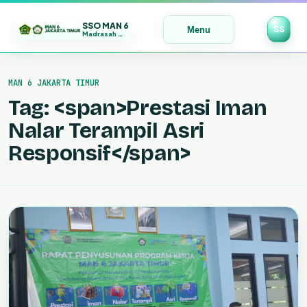
SSO MAN 6
SS
Menu
Madrasah Maju | Bermutu | Mendunia
Lewati
ke
MAN 6 JAKARTA TIMUR
konten
Tag: <span>Prestasi Iman
Nalar Terampil Asri
Responsif</span>