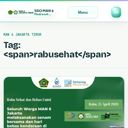
SSO MAN 6
SS
Menu
Madrasah Maju | Bermutu | Mendunia
Lewati
ke
MAN 6 JAKARTA TIMUR
konten
Tag:
<span>rabusehat</span>