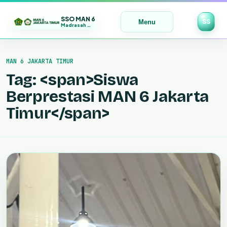
SSO MAN 6
SS
Menu
Madrasah Maju | Bermutu | Mendunia
Lewati
ke
MAN 6 JAKARTA TIMUR
konten
Tag: <span>Siswa
Berprestasi MAN 6 Jakarta
Timur</span>