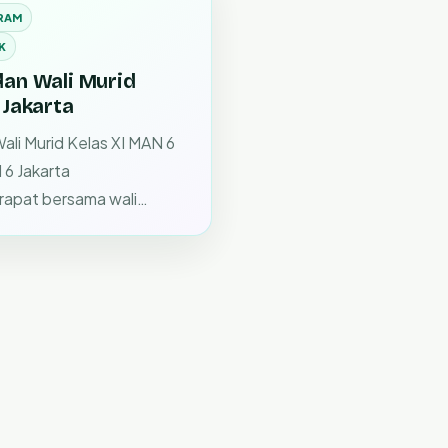
RAM
K
an Wali Murid
 Jakarta
li Murid Kelas XI MAN 6
 6 Jakarta
rapat bersama wali…