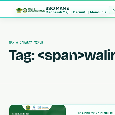
SSO MAN 6
D
Madrasah Maju | Bermutu | Mendunia
Lewati
ke
konten
MAN 6 JAKARTA TIMUR
Tag: <span>wal
17 APRIL 2026
PENULIS: