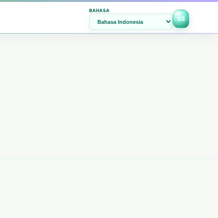
BAHASA
SS